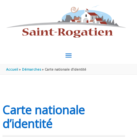
Aller au contenu
Aller au pied de page
MENU
PRINCIPAL
Accueil
Démarches
Carte nationale d’identité
Carte nationale
d’identité