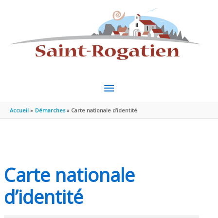
Aller au contenu
Aller au pied de page
MENU
PRINCIPAL
Accueil
Démarches
Carte nationale d’identité
Carte nationale
d’identité