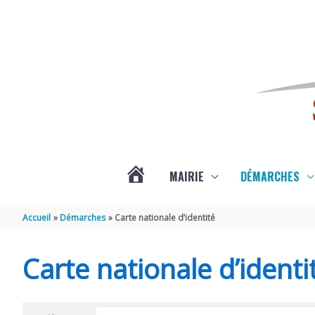
Aller au contenu
Aller au pied de page
MAIRIE
DÉMARCHES
ACTUALITÉS
Accueil
Démarches
Carte nationale d’identité
DE
Carte nationale d’identi
SAINT-