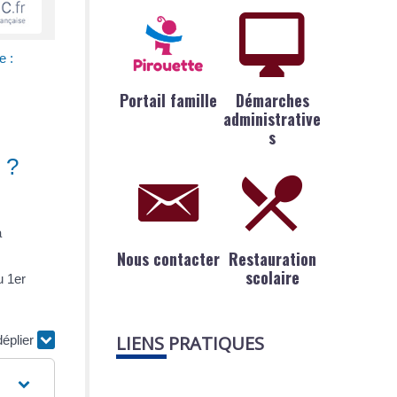
e :
Portail famille
Démarches
administrative
s
 ?
à
Nous contacter
Restauration
scolaire
u 1
er
LIENS PRATIQUES
déplier