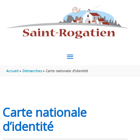
Aller au contenu
Aller au pied de page
MENU
PRINCIPAL
Accueil
Démarches
Carte nationale d’identité
Carte nationale
d’identité