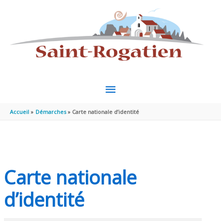
Aller au contenu
Aller au pied de page
MENU
PRINCIPAL
Accueil
Démarches
Carte nationale d’identité
Carte nationale
d’identité