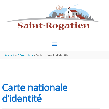
Aller au contenu
Aller au pied de page
MENU
PRINCIPAL
Accueil
Démarches
Carte nationale d’identité
Carte nationale
d’identité