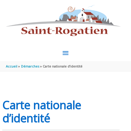
Aller au contenu
Aller au pied de page
MENU
PRINCIPAL
Accueil
Démarches
Carte nationale d’identité
Carte nationale
d’identité