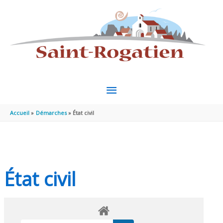
Aller au contenu
Aller au pied de page
MENU
PRINCIPAL
Accueil
Démarches
État civil
État civil