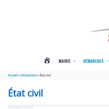
Aller au contenu
Aller au pied de page
MAIRIE
DÉMARCHES
ACTUALITÉS
Accueil
Démarches
État civil
DE
État civil
SAINT-