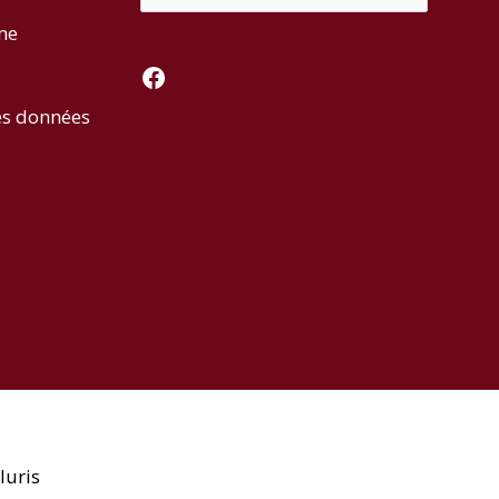
rme
Facebook
es données
luris