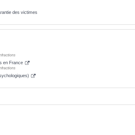
rantie des victimes
nfractions
is en France
nfractions
psychologiques)