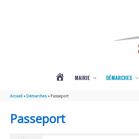
Aller au contenu
Aller au pied de page
MAIRIE
DÉMARCHES
ACTUALITÉS
Accueil
Démarches
Passeport
DE
Passeport
SAINT-