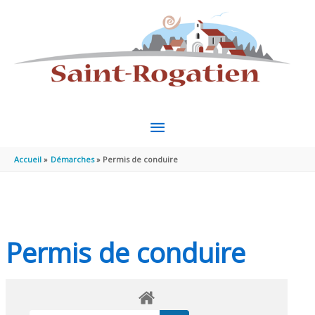
Aller au contenu
Aller au pied de page
MENU
PRINCIPAL
Accueil
Démarches
Permis de conduire
Permis de conduire