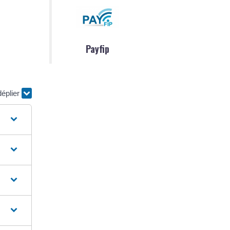
Payfip
déplier