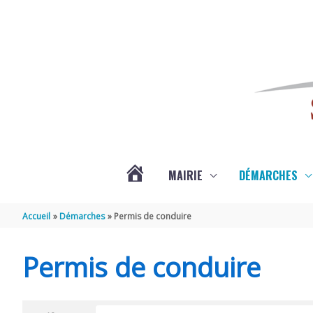
Aller au contenu
Aller au pied de page
MAIRIE
DÉMARCHES
ACTUALITÉS
Accueil
Démarches
Permis de conduire
DE
Permis de conduire
SAINT-