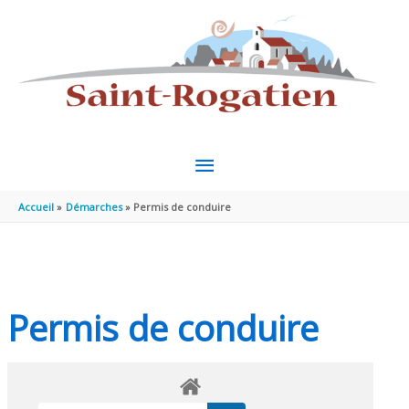
Aller au contenu
Aller au pied de page
MENU
PRINCIPAL
Accueil
Démarches
Permis de conduire
Permis de conduire