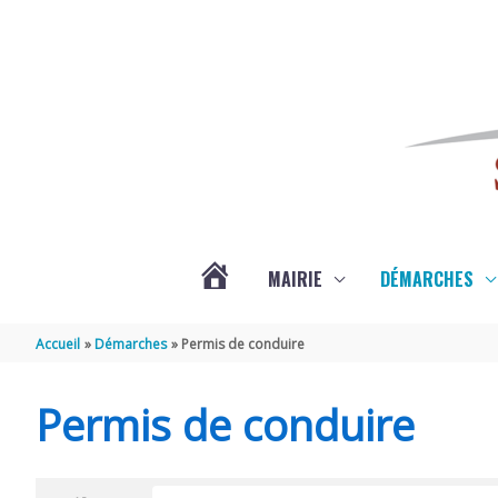
Aller au contenu
Aller au pied de page
MAIRIE
DÉMARCHES
ACTUALITÉS
Accueil
Démarches
Permis de conduire
DE
Permis de conduire
SAINT-