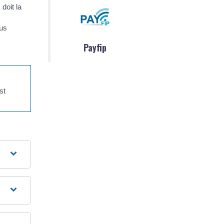
doit la
ous
Payfip
st