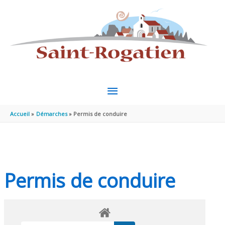
Aller au contenu
Aller au pied de page
MENU
PRINCIPAL
Accueil
Démarches
Permis de conduire
Permis de conduire