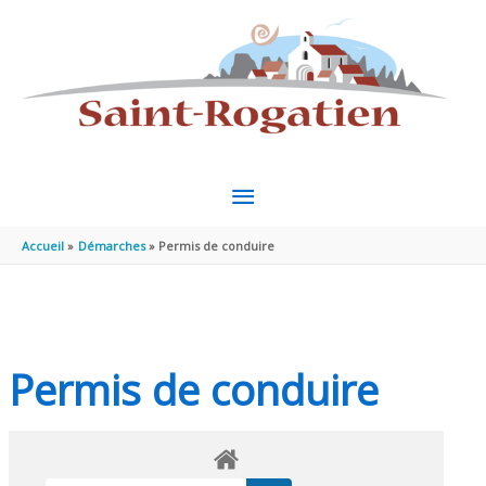
Aller au contenu
Aller au pied de page
MENU
PRINCIPAL
Accueil
Démarches
Permis de conduire
Permis de conduire