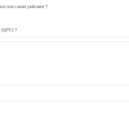
r son casier judiciaire ?
té (QPC) ?