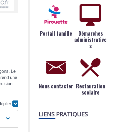
Portail famille
Démarches
administrative
s
açons. Le
l rend une
écision
Nous contacter
Restauration
scolaire
déplier
LIENS PRATIQUES