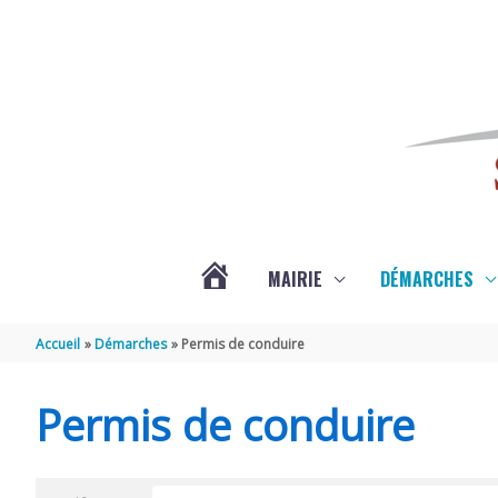
Aller au contenu
Aller au pied de page
MAIRIE
DÉMARCHES
ACTUALITÉS
Accueil
Démarches
Permis de conduire
DE
Permis de conduire
SAINT-