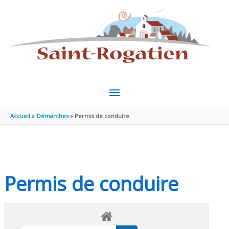
Aller au contenu
Aller au pied de page
MENU
PRINCIPAL
Accueil
Démarches
Permis de conduire
Permis de conduire