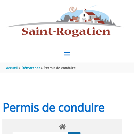
Aller au contenu
Aller au pied de page
MENU
PRINCIPAL
Accueil
Démarches
Permis de conduire
Permis de conduire