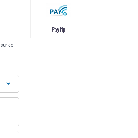
Payfip
 sur ce