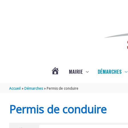
Aller au contenu
Aller au pied de page
MAIRIE
DÉMARCHES
ACTUALITÉS
Accueil
Démarches
Permis de conduire
DE
Permis de conduire
SAINT-