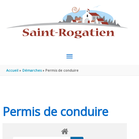
Aller au contenu
Aller au pied de page
MENU
PRINCIPAL
Accueil
Démarches
Permis de conduire
Permis de conduire