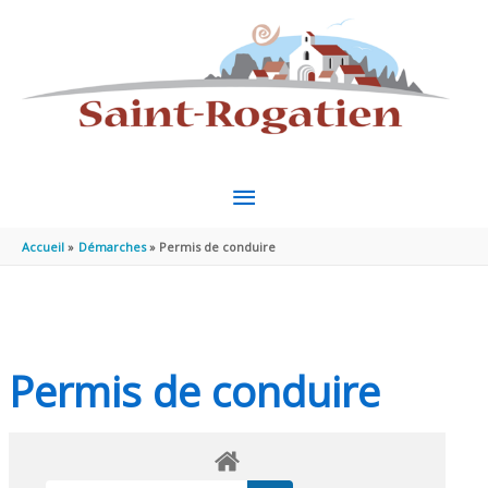
Aller au contenu
Aller au pied de page
MENU
PRINCIPAL
Accueil
Démarches
Permis de conduire
Permis de conduire