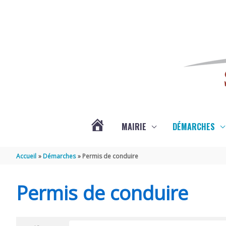
Aller au contenu
Aller au pied de page
MAIRIE
DÉMARCHES
ACTUALITÉS
Accueil
Démarches
Permis de conduire
DE
Permis de conduire
SAINT-