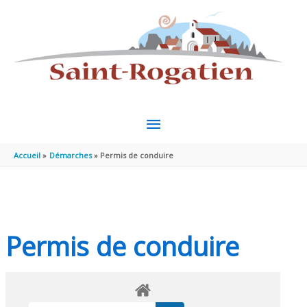
Aller au contenu
Aller au pied de page
MENU
PRINCIPAL
Accueil
Démarches
Permis de conduire
Permis de conduire