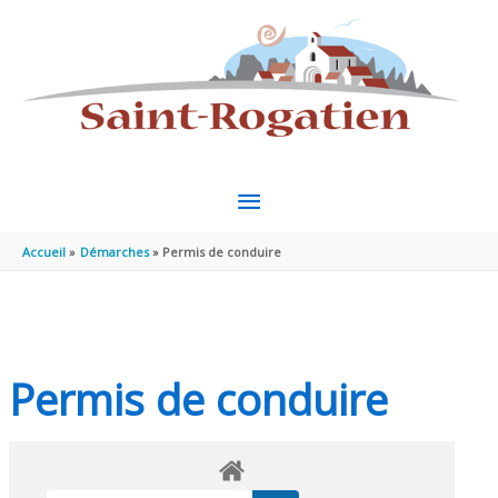
Aller au contenu
Aller au pied de page
MENU
PRINCIPAL
Accueil
Démarches
Permis de conduire
Permis de conduire