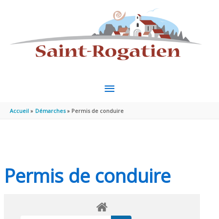
Aller au contenu
Aller au pied de page
MENU
PRINCIPAL
Accueil
Démarches
Permis de conduire
Permis de conduire