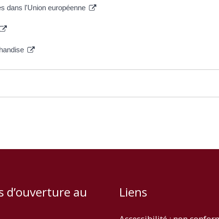
es dans l'Union européenne
rchandise
s d’ouverture au
Liens
Accessibilité : non confo