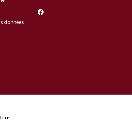
Facebook
es données
luris