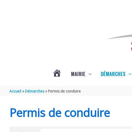
Aller au contenu
Aller au pied de page
MAIRIE
DÉMARCHES
ACTUALITÉS
Accueil
Démarches
Permis de conduire
DE
Permis de conduire
SAINT-