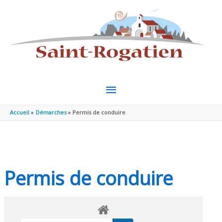
Aller au contenu
Aller au pied de page
MENU
PRINCIPAL
Accueil
Démarches
Permis de conduire
Permis de conduire