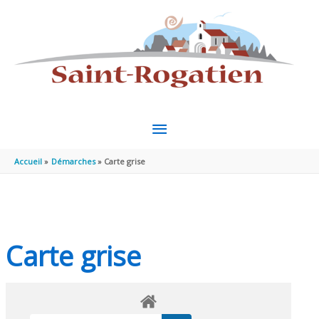
Aller au contenu
Aller au pied de page
MENU
PRINCIPAL
Accueil
Démarches
Carte grise
Carte grise