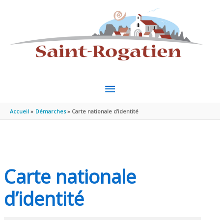
Aller au contenu
Aller au pied de page
MENU
PRINCIPAL
Accueil
Démarches
Carte nationale d’identité
Carte nationale
d’identité