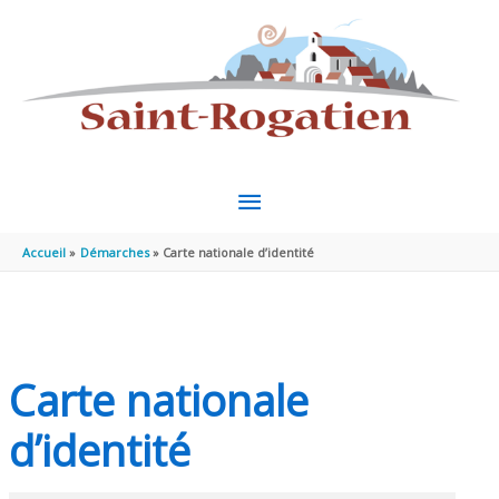
Aller au contenu
Aller au pied de page
MENU
PRINCIPAL
Accueil
Démarches
Carte nationale d’identité
Carte nationale
d’identité