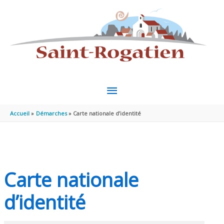
Aller au contenu
Aller au pied de page
MENU
PRINCIPAL
Accueil
Démarches
Carte nationale d’identité
Carte nationale
d’identité