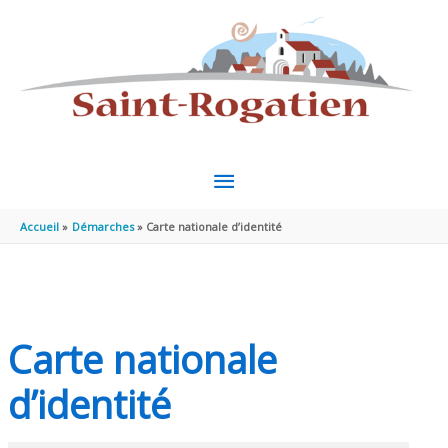
Aller au contenu
Aller au pied de page
MENU
PRINCIPAL
Accueil
Démarches
Carte nationale d’identité
Carte nationale
d’identité