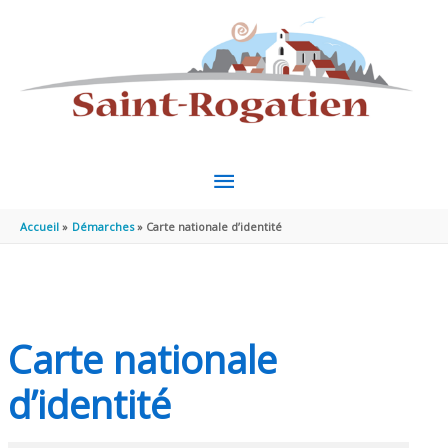
Aller au contenu
Aller au pied de page
MENU
PRINCIPAL
Accueil
Démarches
Carte nationale d’identité
Carte nationale
d’identité