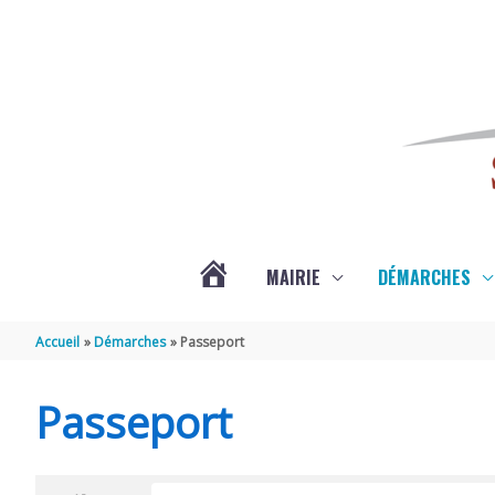
Aller au contenu
Aller au pied de page
MAIRIE
DÉMARCHES
ACTUALITÉS
Accueil
Démarches
Passeport
DE
Passeport
SAINT-