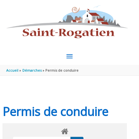
Aller au contenu
Aller au pied de page
MENU
PRINCIPAL
Accueil
Démarches
Permis de conduire
Permis de conduire