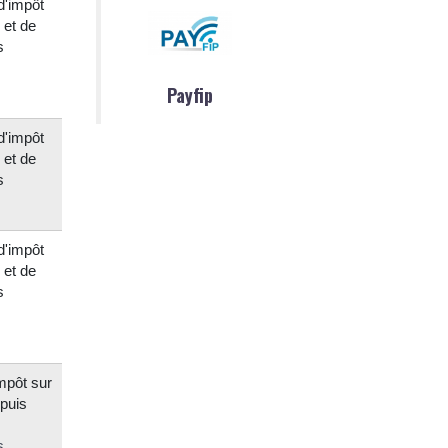
d'impôt
 et de
s
Payfip
d'impôt
 et de
s
d'impôt
 et de
s
impôt sur
epuis
s