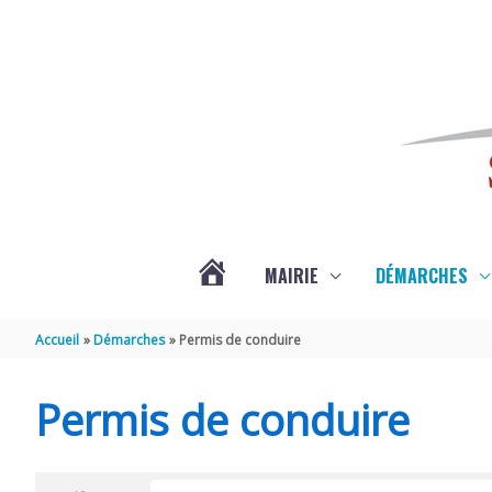
Aller au contenu
Aller au pied de page
MAIRIE
DÉMARCHES
ACTUALITÉS
Accueil
Démarches
Permis de conduire
DE
Permis de conduire
SAINT-