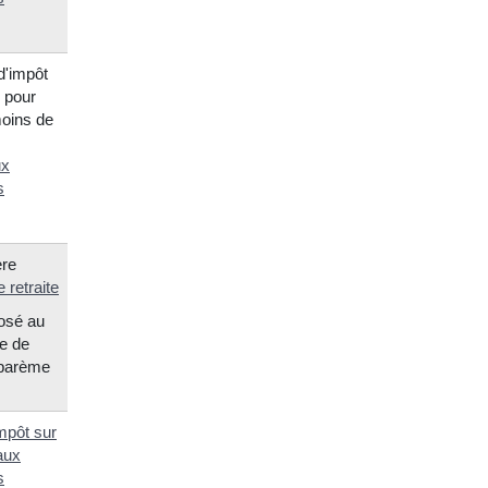
d'impôt
u pour
oins de
ux
s
ère
retraite
posé au
re de
barème
impôt sur
aux
s