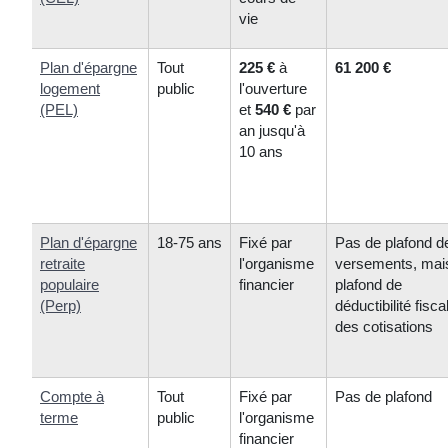
vie
Plan d'épargne
Tout
225 €
à
61 200 €
logement
public
l'ouverture
(PEL)
et
540 €
par
an jusqu'à
10 ans
Plan d'épargne
18-75 ans
Fixé par
Pas de plafond d
retraite
l'organisme
versements, mai
populaire
financier
plafond de
(Perp)
déductibilité fisca
des cotisations
Compte à
Tout
Fixé par
Pas de plafond
terme
public
l'organisme
financier