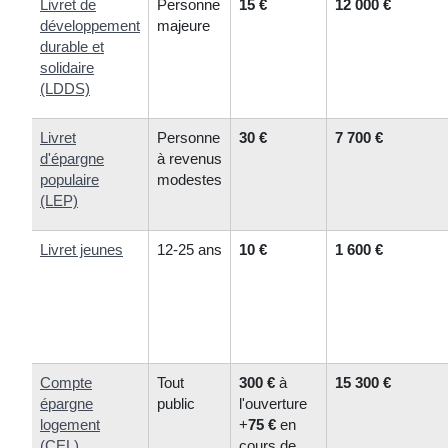
Livret de
Personne
15 €
12 000 €
développement
majeure
durable et
solidaire
(LDDS)
Livret
Personne
30 €
7 700 €
d'épargne
à revenus
populaire
modestes
(LEP)
Livret jeunes
12-25 ans
10 €
1 600 €
Compte
Tout
300 €
à
15 300 €
épargne
public
l'ouverture
logement
+
75 €
en
(CEL)
cours de