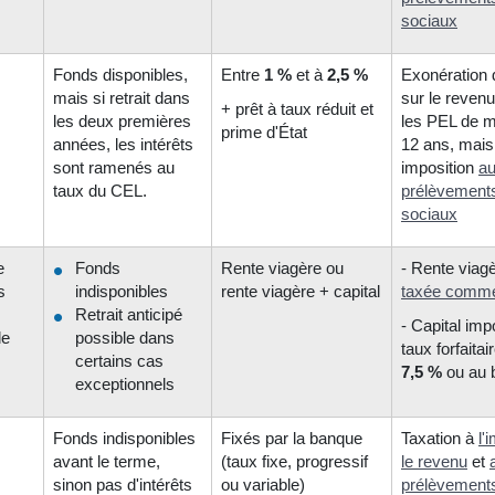
sociaux
Fonds disponibles,
Entre
1 %
et à
2,5 %
Exonération 
mais si retrait dans
sur le reven
+ prêt à taux réduit et
les deux premières
les PEL de m
prime d'État
années, les intérêts
12 ans, mais
sont ramenés au
imposition
a
taux du CEL.
prélèvement
sociaux
e
Fonds
Rente viagère ou
- Rente viag
s
indisponibles
rente viagère + capital
taxée comme 
Retrait anticipé
- Capital im
le
possible dans
taux forfaitai
certains cas
7,5 %
ou au 
exceptionnels
Fonds indisponibles
Fixés par la banque
Taxation à
l'
avant le terme,
(taux fixe, progressif
le revenu
et
sinon pas d'intérêts
ou variable)
prélèvement