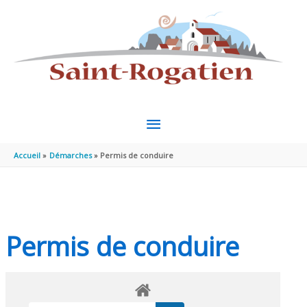
Aller au contenu
Aller au pied de page
MENU
PRINCIPAL
Accueil
Démarches
Permis de conduire
Permis de conduire