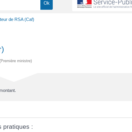
teur de RSA (Caf)
r)
 (Première ministre)
 montant.
s pratiques :