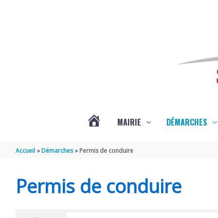
Aller au contenu
Aller au pied de page
MAIRIE
DÉMARCHES
ACTUALITÉS
Accueil
Démarches
Permis de conduire
DE
Permis de conduire
SAINT-