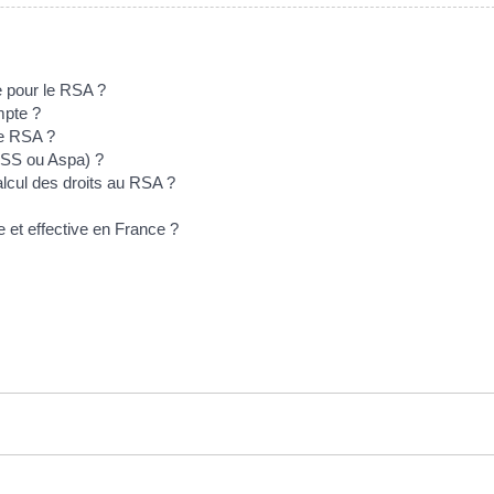
e pour le RSA ?
mpte ?
le RSA ?
ASS ou Aspa) ?
lcul des droits au RSA ?
e et effective en France ?