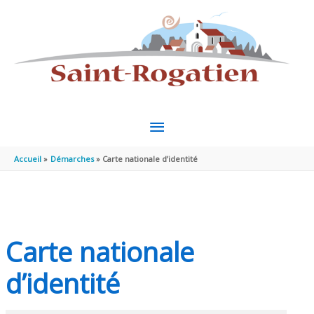
Aller au contenu
Aller au pied de page
MENU
PRINCIPAL
Accueil
Démarches
Carte nationale d’identité
Carte nationale
d’identité